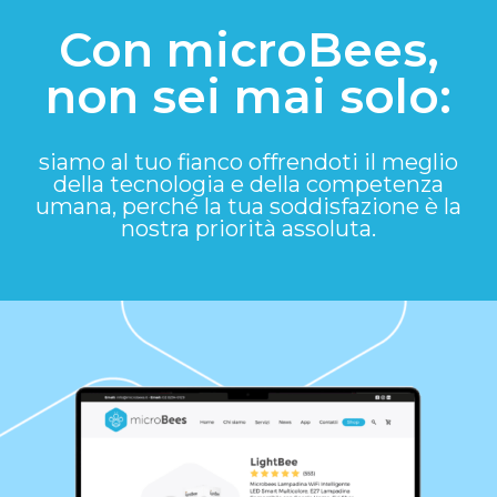
Con microBees,
non sei mai solo:
siamo al tuo fianco offrendoti il meglio
della tecnologia e della competenza
umana, perché la tua soddisfazione è la
nostra priorità assoluta.