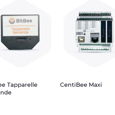
ee Tapparelle
CentiBee Maxi
ande