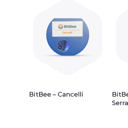
BitBee – Cancelli
BitB
Serr