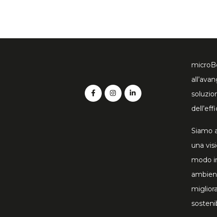
microBe
all’avan
soluzio
dell’eff
Siamo a
una vis
modo in
ambient
miglior
sostenib