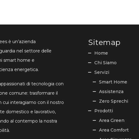
Sitemap
es è un’azienda
guardia nel settore delle
Home
ni smart home e
Chi Siamo
icienza energetica.
Servizi
Smart Home
ppassionati di tecnologia con
Assistenza
ione comune: trasformare il
Zero Sprechi
 cui interagiamo con il nostro
Prodotti
e domestico e lavorativo,
Area Green
ando al contempo la nostra
Area Comfort
ilità.